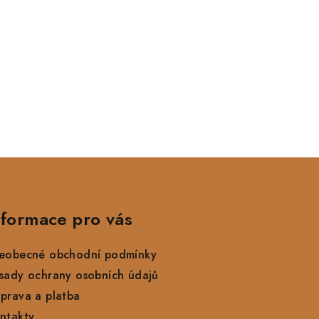
nformace pro vás
eobecné obchodní podmínky
sady ochrany osobních údajů
prava a platba
ntakty