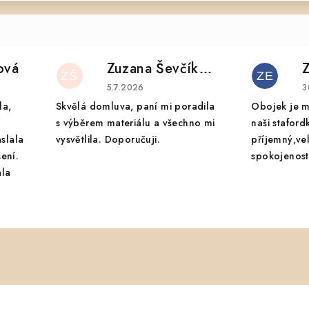
ová
Zuzana Ševčíková
ZŠ
ZE
 je 5 z 5 hvězdiček.
Hodnocení obchodu je 5 z 5 hvězdiček.
H
5.7.2026
3
la,
Skvělá domluva, paní mi poradila
Obojek je m
s výběrem materiálu a všechno mi
naši staford
aslala
vysvětlila. Doporučuji.
příjemný,ve
ení.
spokojenost.
ala