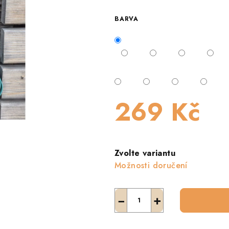
BARVA
269 Kč
Měrná
cena:
Zvolte variantu
Možnosti doručení
−
+