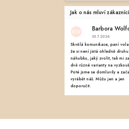
Barbora Wolf
BW
Hodnocení obchodu
30.7.2026
Skvělá komunikace, paní vola
že si není jistá ohledně druhu
náhubku, jaký zvolit, tak mi z
dvě různé varianty na vyzkouš
Poté jsme se domluvily a zač
vyrábět náš. Můžu jen a jen
doporučit.