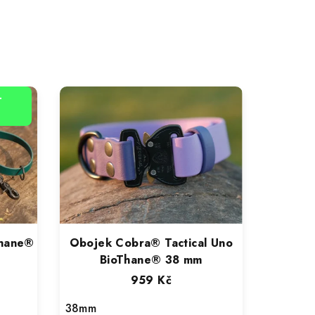
-
Thane®
Obojek Cobra® Tactical Uno
BioThane® 38 mm
959 Kč
38mm