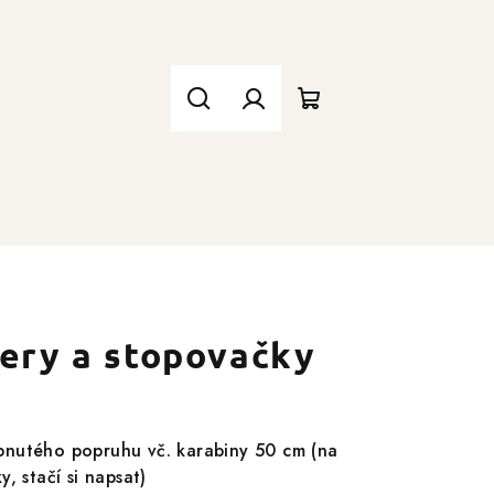
Hledat
Přihlášení
Nákupní
košík
lery a stopovačky
nutého popruhu vč. karabiny 50 cm (na
, stačí si napsat)