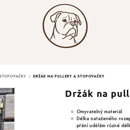
 STOPOVAČKY
/
DRŽÁK NA PULLERY A STOPOVAČKY
Držák na pul
Omyvatelný materiál
Délka nataženého rozep
přání udělám různé délky