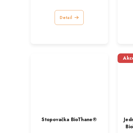
Detail
Akc
Stopovačka BioThane®
Jed
Bi