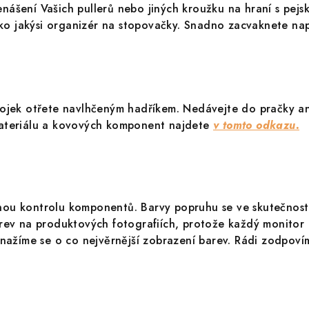
ášení Vašich pullerů nebo jiných kroužku na hraní s pejs
jako jakýsi organizér na stopovačky. Snadno zacvaknete nap
bojek otřete navlhčeným hadříkem. Nedávejte do pračky a
ateriálu a kovových komponent najdete
v tomto odkazu.
ou kontrolu komponentů. Barvy popruhu se ve skutečnost
arev na produktových fotografiích, protože každý monitor
Snažíme se o co nejvěrnější zobrazení barev. Rádi zodpoví