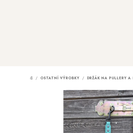
Přejít
na
obsah
/
OSTATNÍ VÝROBKY
/
DRŽÁK NA PULLERY A
DOMŮ