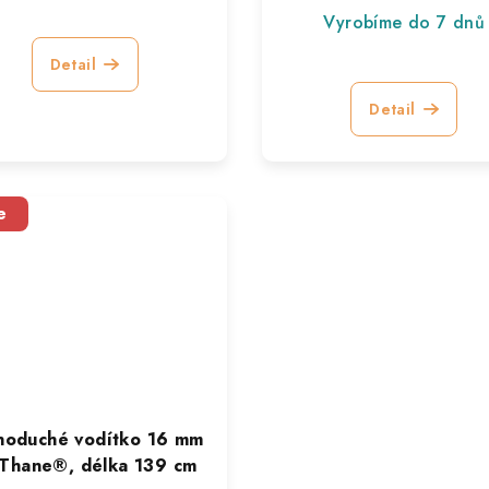
Vyrobíme do 7 dnů
Detail
Detail
e
noduché vodítko 16 mm
oThane®, délka 139 cm