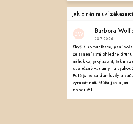
Barbora Wolf
BW
Hodnocení obchodu
30.7.2026
Skvělá komunikace, paní vola
že si není jistá ohledně druhu
náhubku, jaký zvolit, tak mi z
dvě různé varianty na vyzkouš
Poté jsme se domluvily a zač
vyrábět náš. Můžu jen a jen
doporučit.