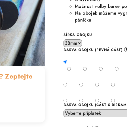
Možnost volby barev po
Na obojek můžeme vygra
páníčka
ŠÍŘKA OBOJKU
BARVA OBOJKU (PEVNÁ ČÁST)
? Zeptejte
BARVA OBOJKU (ČÁST S DÍRKAM