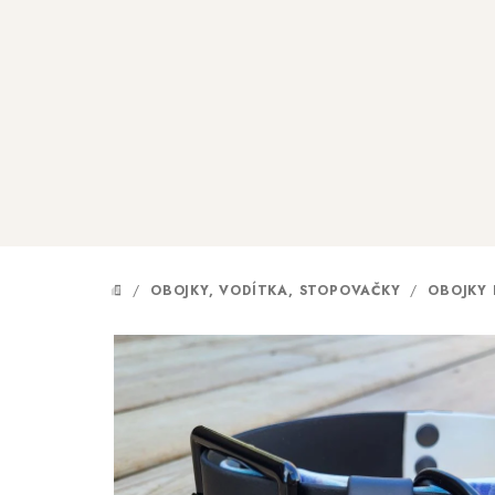
Přejít
na
obsah
/
OBOJKY, VODÍTKA, STOPOVAČKY
/
OBOJKY
DOMŮ