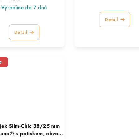
Vyrobíme do 7 dnů
Detail
Detail
e
ek Slim-Chic 38/25 mm
hane® s potiskem, obvod