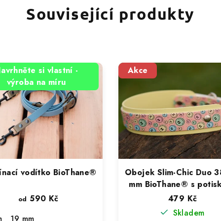
Související produkty
avrhněte si vlastní -
Akce
výroba na míru
ínací vodítko BioThane®
Obojek Slim-Chic Duo 
mm BioThane® s potis
obvod krku 39-47 c
590 Kč
479 Kč
od
Skladem
m
19 mm