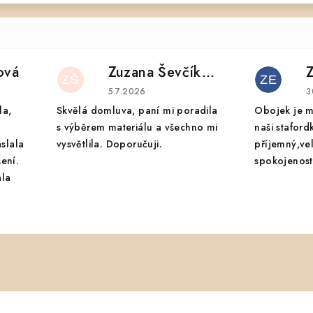
ová
Zuzana Ševčíková
ZŠ
ZE
 je 5 z 5 hvězdiček.
Hodnocení obchodu je 5 z 5 hvězdiček.
H
5.7.2026
3
la,
Skvělá domluva, paní mi poradila
Obojek je m
s výběrem materiálu a všechno mi
naši staford
aslala
vysvětlila. Doporučuji.
příjemný,ve
ení.
spokojenost.
ala