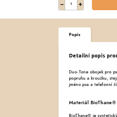
−
+
Popis
Detailní popis pr
Duo-Tone obojek pro psa
popruhu a kroužku, stej
jméno psa a telefonní č
Materiál BioThane®
BioThane® je syntetick