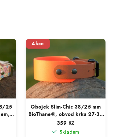
Akce
38/25
Obojek Slim-Chic 38/25 mm
kem,
BioThane®, obvod krku 27-33
m
cm
359 Kč
Skladem