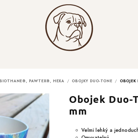
 BIOTHANE®, PAWTEX®, HEXA
/
OBOJKY DUO-TONE
/
OBOJEK
Obojek Duo-
mm
Velmi lehký a jednoduc
Omyvatelný