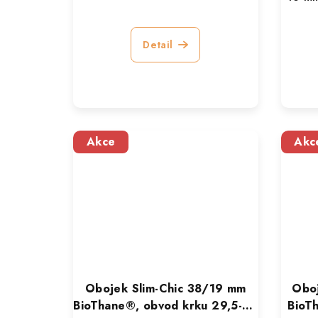
Detail
Akce
Akc
Obojek Slim-Chic 38/19 mm
Oboj
BioThane®, obvod krku 29,5-34
BioT