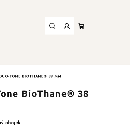
Hledat
Přihlášení
Nákupní
košík
 DUO-TONE BIOTHANE® 38 MM
Tone BioThane® 38
hý obojek