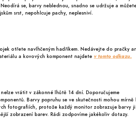
. Neodírá se, barvy neblednou, snadno se udržuje a můžet
skům srst, nepohlcuje pachy, neplesniví.
bojek otřete navlhčeným hadříkem. Nedávejte do pračky a
ateriálu a kovových komponent najdete
v tomto odkazu.
 nelze vrátit v zákonné lhůtě 14 dní. Doporučujeme
omponentů. Barvy popruhu se ve skutečnosti mohou mírně l
h fotografiích, protože každý monitor zobrazuje barvy ji
ější zobrazení barev. Rádi zodpovíme jakékoliv dotazy.