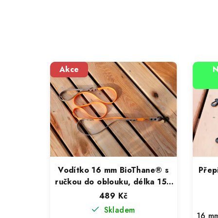
Akce
N
Vodítko 16 mm BioThane® s
Přep
ručkou do oblouku, délka 152
cm
489 Kč
Skladem
16 m