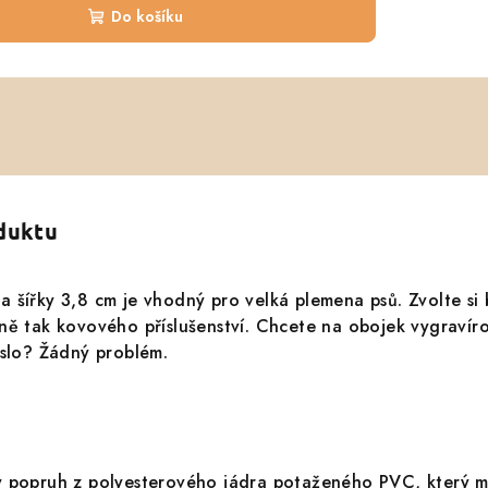
Do košíku
oduktu
 šířky 3,8 cm je vhodný pro velká plemena psů. Zvolte si 
ně tak kovového příslušenství. Chcete na obojek vygravír
íslo? Žádný problém.
ý popruh z polyesterového jádra potaženého PVC, který 