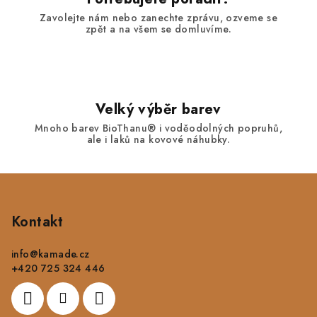
Zavolejte nám nebo zanechte zprávu, ozveme se
zpět a na všem se domluvíme.
Velký výběr barev
Mnoho barev BioThanu® i voděodolných popruhů,
ale i laků na kovové náhubky.
Z
á
p
Kontakt
a
info
@
kamade.cz
t
+420 725 324 446
í