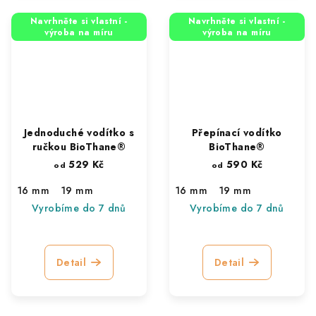
Navrhněte si vlastní -
Navrhněte si vlastní -
výroba na míru
výroba na míru
Jednoduché vodítko s
Přepínací vodítko
ručkou BioThane®
BioThane®
529 Kč
590 Kč
od
od
16 mm
19 mm
16 mm
19 mm
Vyrobíme do 7 dnů
Vyrobíme do 7 dnů
Detail
Detail