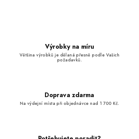
v
l
á
d
a
c
í
Výrobky na míru
p
Většina výrobků je dělaná přesně podle Vašich
r
požadavků.
v
k
y
v
ý
Doprava zdarma
p
Na výdejní místa při objednávce nad 1 700 Kč.
i
s
u
Potřebujete poradit?