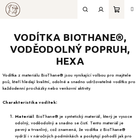
Přejít
na
obsah
Nákupní
Hledat
Přihlášení
VODÍTKA BIOTHANE®,
košík
VODĚODOLNÝ POPRUH,
HEXA
Vodítka z materiálu BioThane® jsou vynikající volbou pro majitele
psů, kteří hledají kvalitní, odolné a snadno udržovatelné vodítko pro
každodenní procházky nebo venkovní aktivity.
Charakteristika vodítek:
Materiál
: BioThane® je syntetický materiál, který je vysoce
odolný, voděodolný a snadno se čistí. Tento materiál je
pevný a trvanlivý, což znamená, že vodítka z BioThane®
vydrží i v náročných podmínkách a poskytují pohodlí jak pro