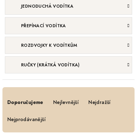
JEDNODUCHÁ VODÍTKA
PŘEPÍNACÍ VODÍTKA
ROZDVOJKY K VODÍTKŮM
RUČKY (KRÁTKÁ VODÍTKA)
Ř
a
Doporučujeme
Nejlevnější
Nejdražší
z
e
Nejprodávanější
n
í