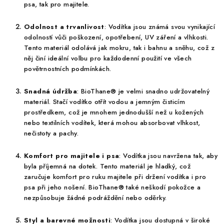
psa, tak pro majitele.
Odolnost a trvanlivost
: Vodítka jsou známá svou vynikající
odolností vůči poškození, opotřebení, UV záření a vlhkosti.
Tento materiál odolává jak mokru, tak i bahnu a sněhu, což z
něj činí ideální volbu pro každodenní použití ve všech
povětrnostních podmínkách.
Snadná údržba
: BioThane® je velmi snadno udržovatelný
materiál. Stačí vodítko otřít vodou a jemným čisticím
prostředkem, což je mnohem jednodušší než u kožených
nebo textilních vodítek, která mohou absorbovat vlhkost,
nečistoty a pachy.
Komfort pro majitele i psa
: Vodítka jsou navržena tak, aby
byla příjemná na dotek. Tento materiál je hladký, což
zaručuje komfort pro ruku majitele při držení vodítka i pro
psa při jeho nošení. BioThane® také neškodí pokožce a
nezpůsobuje žádné podráždění nebo oděrky.
Styl a barevné možnosti
: Vodítka jsou dostupná v široké