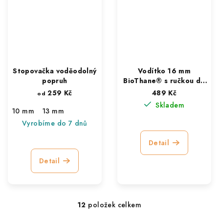
Stopovačka voděodolný
Vodítko 16 mm
popruh
BioThane® s ručkou do
oblouku, délka 152 cm
259 Kč
489 Kč
od
Skladem
10 mm
13 mm
Vyrobíme do 7 dnů
Detail
Detail
12
položek celkem
O