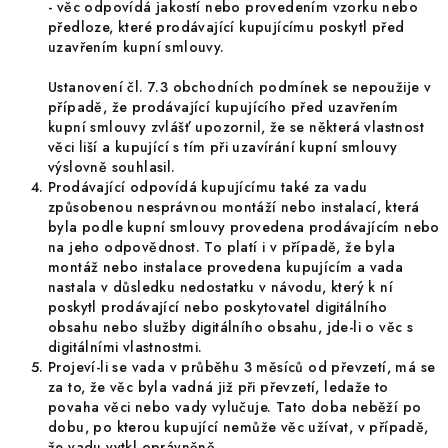
-
věc odpovídá jakostí nebo provedením vzorku nebo
předloze, které prodávající kupujícímu poskytl před
uzavřením kupní smlouvy.
Ustanovení čl. 7.3 obchodních podmínek se nepoužije v
případě, že prodávající kupujícího před uzavřením
kupní smlouvy zvlášť upozornil, že se některá vlastnost
věci liší a kupující s tím při uzavírání kupní smlouvy
výslovně souhlasil.
Prodávající odpovídá kupujícímu také za vadu
způsobenou nesprávnou montáží nebo instalací, která
byla podle kupní smlouvy provedena prodávajícím nebo
na jeho odpovědnost. To platí i v případě, že byla
montáž nebo instalace provedena kupujícím a vada
nastala v důsledku nedostatku v návodu, který k ní
poskytl prodávající nebo poskytovatel digitálního
obsahu nebo služby digitálního obsahu, jde-li o věc s
digitálními vlastnostmi.
Projeví-li se vada v průběhu 3 měsíců od převzetí, má se
za to, že věc byla vadná již při převzetí, ledaže to
povaha věci nebo vady vylučuje. Tato doba neběží po
dobu, po kterou kupující nemůže věc užívat, v případě,
že vadu vytkl oprávněně.