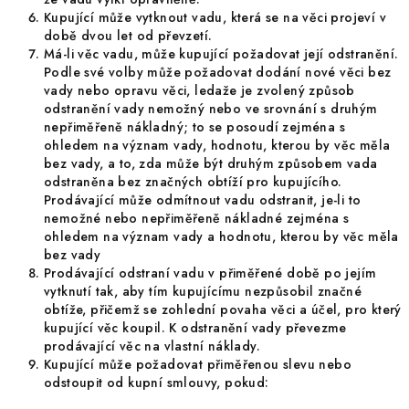
Kupující může vytknout vadu, která se na věci projeví v
době dvou let od převzetí.
Má-li věc vadu, může kupující požadovat její odstranění.
Podle své volby může požadovat dodání nové věci bez
vady nebo opravu věci, ledaže je zvolený způsob
odstranění vady nemožný nebo ve srovnání s druhým
nepřiměřeně nákladný; to se posoudí zejména s
ohledem na význam vady, hodnotu, kterou by věc měla
bez vady, a to, zda může být druhým způsobem vada
odstraněna bez značných obtíží pro kupujícího.
Prodávající může odmítnout vadu odstranit, je-li to
nemožné nebo nepřiměřeně nákladné zejména s
ohledem na význam vady a hodnotu, kterou by věc měla
bez vady
Prodávající odstraní vadu v přiměřené době po jejím
vytknutí tak, aby tím kupujícímu nezpůsobil značné
obtíže, přičemž se zohlední povaha věci a účel, pro který
kupující věc koupil. K odstranění vady převezme
prodávající věc na vlastní náklady.
Kupující může požadovat přiměřenou slevu nebo
odstoupit od kupní smlouvy, pokud: