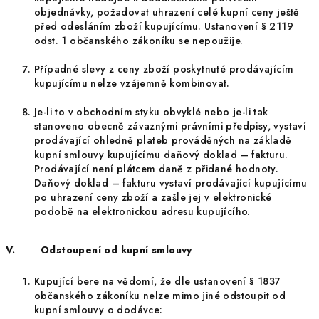
objednávky, požadovat uhrazení celé kupní ceny ještě
před odesláním zboží kupujícímu. Ustanovení § 2119
odst. 1 občanského zákoníku se nepoužije.
Případné slevy z ceny zboží poskytnuté prodávajícím
kupujícímu nelze vzájemně kombinovat.
Je-li to v obchodním styku obvyklé nebo je-li tak
stanoveno obecně závaznými právními předpisy, vystaví
prodávající ohledně plateb prováděných na základě
kupní smlouvy kupujícímu daňový doklad – fakturu.
Prodávající není plátcem daně z přidané hodnoty.
Daňový doklad – fakturu vystaví prodávající kupujícímu
po uhrazení ceny zboží a zašle jej v elektronické
podobě na elektronickou adresu kupujícího.
V. Odstoupení od kupní smlouvy
Kupující bere na vědomí, že dle ustanovení § 1837
občanského zákoníku nelze mimo jiné odstoupit od
kupní smlouvy o dodávce: