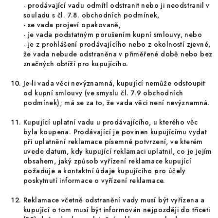
- prodávající vadu odmítl odstranit nebo ji neodstranil v
souladu s čl. 7.8. obchodních podmínek,
- se vada projeví opakovaně,
- je vada podstatným porušením kupní smlouvy, nebo
- je z prohlášení prodávajícího nebo z okolností zjevné,
že vada nebude odstraněna v přiměřené době nebo bez
značných obtíží pro kupujícího.
Je-li vada věci nevýznamná, kupující nemůže odstoupit
od kupní smlouvy (ve smyslu čl. 7.9 obchodních
podmínek); má se za to, že vada věci není nevýznamná.
Kupující uplatní vadu u prodávajícího, u kterého věc
byla koupena. Prodávající je povinen kupujícímu vydat
při uplatnění reklamace písemné potvrzení, ve kterém
uvede datum, kdy kupující reklamaci uplatnil, co je jejím
obsahem, jaký způsob vyřízení reklamace kupující
požaduje a kontaktní údaje kupujícího pro účely
poskytnutí informace o vyřízení reklamace.
Reklamace včetně odstranění vady musí být vyřízena a
kupující o tom musí být informován nejpozději do třiceti