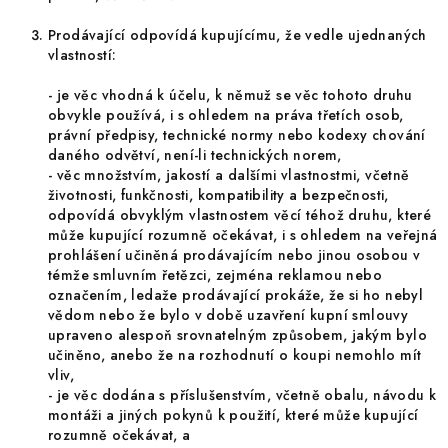
Prodávající odpovídá kupujícímu, že vedle ujednaných
vlastností:
-
je věc vhodná k účelu, k němuž se věc tohoto druhu
obvykle používá, i s ohledem na práva třetích osob,
právní předpisy, technické normy nebo kodexy chování
daného odvětví, není-li technických norem,
- věc množstvím, jakostí a dalšími vlastnostmi, včetně
životnosti, funkčnosti, kompatibility a bezpečnosti,
odpovídá obvyklým vlastnostem věcí téhož druhu, které
může kupující rozumně očekávat, i s ohledem na veřejná
prohlášení učiněná prodávajícím nebo jinou osobou v
témže smluvním řetězci, zejména reklamou nebo
označením, ledaže prodávající prokáže, že si ho nebyl
vědom nebo že bylo v době uzavření kupní smlouvy
upraveno alespoň srovnatelným způsobem, jakým bylo
učiněno, anebo že na rozhodnutí o koupi nemohlo mít
vliv,
-
je věc dodána s příslušenstvím, včetně obalu, návodu k
montáži a jiných pokynů k použití, které může kupující
rozumně očekávat, a