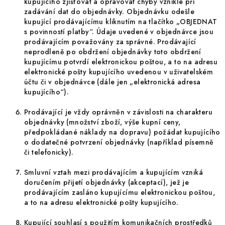
kupujícího zjišťovat a opravovat chyby vzniklé při
zadávání dat do objednávky. Objednávku odešle
kupující prodávajícímu kliknutím na tlačítko „OBJEDNAT
s povinností platby“. Údaje uvedené v objednávce jsou
prodávajícím považovány za správné. Prodávající
neprodleně po obdržení objednávky toto obdržení
kupujícímu potvrdí elektronickou poštou, a to na adresu
elektronické pošty kupujícího uvedenou v uživatelském
účtu či v objednávce (dále jen „elektronická adresa
kupujícího“).
Prodávající je vždy oprávněn v závislosti na charakteru
objednávky (množství zboží, výše kupní ceny,
předpokládané náklady na dopravu) požádat kupujícího
o dodatečné potvrzení objednávky (například písemně
či telefonicky).
Smluvní vztah mezi prodávajícím a kupujícím vzniká
doručením přijetí objednávky (akceptací), jež je
prodávajícím zasláno kupujícímu elektronickou poštou,
a to na adresu elektronické pošty kupujícího.
Kupující souhlasí s použitím komunikačních prostředků