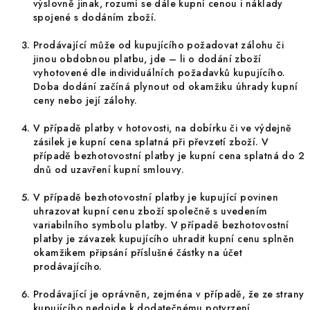
výslovně jinak, rozumí se dále kupní cenou i náklady
spojené s dodáním zboží.
Prodávající může od kupujícího požadovat zálohu či
jinou obdobnou platbu, jde – li o dodání zboží
vyhotovené dle individuálních požadavků kupujícího.
Doba dodání začíná plynout od okamžiku úhrady kupní
ceny nebo její zálohy.
V případě platby v hotovosti, na dobírku či ve výdejně
zásilek je kupní cena splatná při převzetí zboží. V
případě bezhotovostní platby je kupní cena splatná do 2
dnů od uzavření kupní smlouvy.
V případě bezhotovostní platby je kupující povinen
uhrazovat kupní cenu zboží společně s uvedením
variabilního symbolu platby. V případě bezhotovostní
platby je závazek kupujícího uhradit kupní cenu splněn
okamžikem připsání příslušné částky na účet
prodávajícího.
Prodávající je oprávněn, zejména v případě, že ze strany
kupujícího nedojde k dodatečnému potvrzení