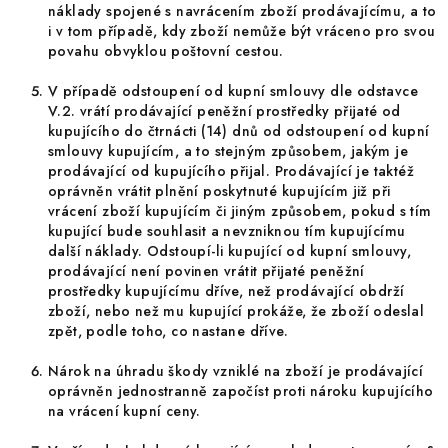
náklady spojené s navrácením zboží prodávajícímu, a to
i v tom případě, kdy zboží nemůže být vráceno pro svou
povahu obvyklou poštovní cestou.
V případě odstoupení od kupní smlouvy dle odstavce
V.2. vrátí prodávající peněžní prostředky přijaté od
kupujícího do čtrnácti (14) dnů od odstoupení od kupní
smlouvy kupujícím, a to stejným způsobem, jakým je
prodávající od kupujícího přijal. Prodávající je taktéž
oprávněn vrátit plnění poskytnuté kupujícím již při
vrácení zboží kupujícím či jiným způsobem, pokud s tím
kupující bude souhlasit a nevzniknou tím kupujícímu
další náklady. Odstoupí-li kupující od kupní smlouvy,
prodávající není povinen vrátit přijaté peněžní
prostředky kupujícímu dříve, než prodávající obdrží
zboží, nebo než mu kupující prokáže, že zboží odeslal
zpět, podle toho, co nastane dříve.
Nárok na úhradu škody vzniklé na zboží je prodávající
oprávněn jednostranně započíst proti nároku kupujícího
na vrácení kupní ceny.