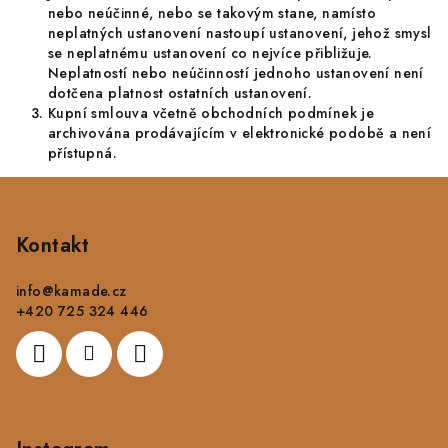
nebo neúčinné, nebo se takovým stane, namísto
neplatných ustanovení nastoupí ustanovení, jehož smysl
se neplatnému ustanovení co nejvíce přibližuje.
Neplatností nebo neúčinností jednoho ustanovení není
dotčena platnost ostatních ustanovení.
Kupní smlouva včetně obchodních podmínek je
archivována prodávajícím v elektronické podobě a není
přístupná.
Z
á
p
Kontakt
a
info
@
kamade.cz
t
+420 725 324 446
í