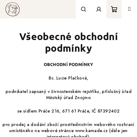
Přejít
na
obsah
Nákupní
Hledat
Přihlášení
Všeobecné obchodní
košík
podmínky
OBCHODNÍ PODMÍNKY
Bc. Lucie Plačková,
podnikatel zapsaný v živnostenském rejstříku, příslušný úřad
Městský úřad Znojmo
se sídlem Práče 216, 671 61 Práče, IČ 87392402
pro prodej a dodání zboží prostřednictvím webového rozhraní
umístěného na webové stránce www.kamade.cz (dále jen
internetový obchod).