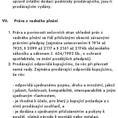
upravit zvláštní dodací podmínky prodávajícího, jsou-li
prodávajícím vydány.
VII. Práva z vadného plnění
Práva a povinnosti smluvních stran ohledně práv z
vadného plnění se řídí příslušnými obecně závaznými
právními předpisy (zejména ustanoveními § 1914 až
1925, § 2099 až 2117 a § 2161 až 2174b občanského
zákoníku a zákonem č. 634/1992 Sb., o ochraně
spotřebitele, ve znění pozdějších předpisů).
Prodávající odpovídá kupujícímu, že věc při převzetí
nemá vady. Zejména prodávající odpovídá kupujícímu,
že věc:
-
odpovídá ujednanému popisu, druhu a množství, jakož
i jakosti, funkčnosti, kompatibilitě, interoperabilitě a jiným
ujednaným vlastnostem,
-
je vhodná k účelu, pro který ji kupující požaduje a s
nímž prodávající souhlasil, a
-
je dodána s ujednaným příslušenstvím a pokyny k
použití, včetně návodu k montáži nebo instalaci.