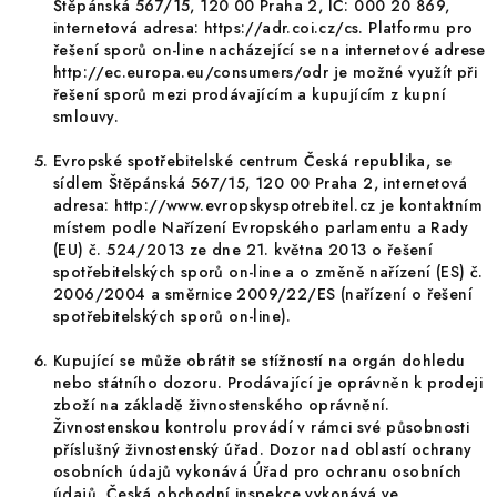
Štěpánská 567/15, 120 00 Praha 2, IČ: 000 20 869,
internetová adresa: https://adr.coi.cz/cs. Platformu pro
řešení sporů on-line nacházející se na internetové adrese
http://ec.europa.eu/consumers/odr je možné využít při
řešení sporů mezi prodávajícím a kupujícím z kupní
smlouvy.
Evropské spotřebitelské centrum Česká republika, se
sídlem Štěpánská 567/15, 120 00 Praha 2, internetová
adresa: http://www.evropskyspotrebitel.cz je kontaktním
místem podle Nařízení Evropského parlamentu a Rady
(EU) č. 524/2013 ze dne 21. května 2013 o řešení
spotřebitelských sporů on-line a o změně nařízení (ES) č.
2006/2004 a směrnice 2009/22/ES (nařízení o řešení
spotřebitelských sporů on-line).
Kupující se může obrátit se stížností na orgán dohledu
nebo státního dozoru. Prodávající je oprávněn k prodeji
zboží na základě živnostenského oprávnění.
Živnostenskou kontrolu provádí v rámci své působnosti
příslušný živnostenský úřad. Dozor nad oblastí ochrany
osobních údajů vykonává Úřad pro ochranu osobních
údajů. Česká obchodní inspekce vykonává ve