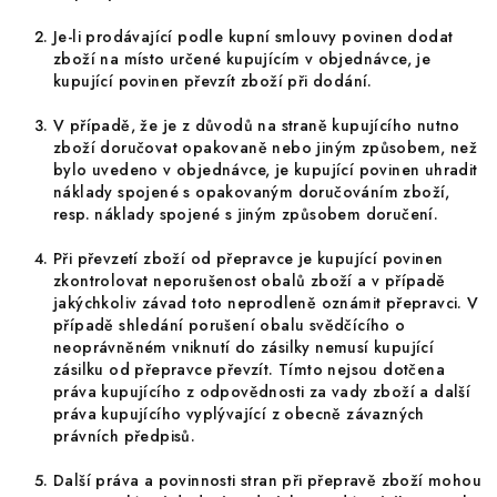
Je-li prodávající podle kupní smlouvy povinen dodat
zboží na místo určené kupujícím v objednávce, je
kupující povinen převzít zboží při dodání.
V případě, že je z důvodů na straně kupujícího nutno
zboží doručovat opakovaně nebo jiným způsobem, než
bylo uvedeno v objednávce, je kupující povinen uhradit
náklady spojené s opakovaným doručováním zboží,
resp. náklady spojené s jiným způsobem doručení.
Při převzetí zboží od přepravce je kupující povinen
zkontrolovat neporušenost obalů zboží a v případě
jakýchkoliv závad toto neprodleně oznámit přepravci. V
případě shledání porušení obalu svědčícího o
neoprávněném vniknutí do zásilky nemusí kupující
zásilku od přepravce převzít. Tímto nejsou dotčena
práva kupujícího z odpovědnosti za vady zboží a další
práva kupujícího vyplývající z obecně závazných
právních předpisů.
Další práva a povinnosti stran při přepravě zboží mohou