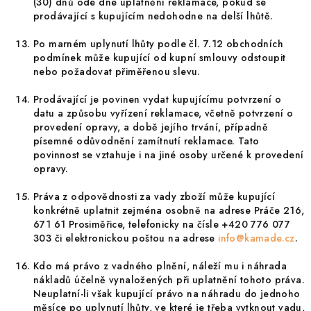
(30) dnů ode dne uplatnění reklamace, pokud se
prodávající s kupujícím nedohodne na delší lhůtě.
Po marném uplynutí lhůty podle čl. 7.12 obchodních
podmínek může kupující od kupní smlouvy odstoupit
nebo požadovat přiměřenou slevu.
Prodávající je povinen vydat kupujícímu potvrzení o
datu a způsobu vyřízení reklamace, včetně potvrzení o
provedení opravy, a době jejího trvání, případně
písemné odůvodnění zamítnutí reklamace. Tato
povinnost se vztahuje i na jiné osoby určené k provedení
opravy.
Práva z odpovědnosti za vady zboží může kupující
konkrétně uplatnit zejména osobně na adrese Práče 216,
671 61 Prosiměřice, telefonicky na čísle +420 776 077
303 či elektronickou poštou na adrese
info@kamade.cz
.
Kdo má právo z vadného plnění, náleží mu i náhrada
nákladů účelně vynaložených při uplatnění tohoto práva.
Neuplatní-li však kupující právo na náhradu do jednoho
měsíce po uplynutí lhůty, ve které je třeba vytknout vadu,