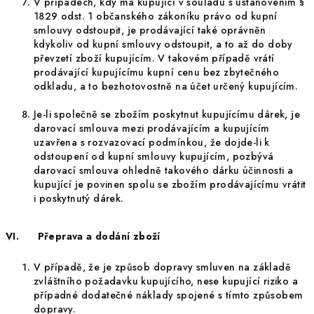
V případech, kdy má kupující v souladu s ustanovením §
1829 odst. 1 občanského zákoníku právo od kupní
smlouvy odstoupit, je prodávající také oprávněn
kdykoliv od kupní smlouvy odstoupit, a to až do doby
převzetí zboží kupujícím. V takovém případě vrátí
prodávající kupujícímu kupní cenu bez zbytečného
odkladu, a to bezhotovostně na účet určený kupujícím.
Je-li společně se zbožím poskytnut kupujícímu dárek, je
darovací smlouva mezi prodávajícím a kupujícím
uzavřena s rozvazovací podmínkou, že dojde-li k
odstoupení od kupní smlouvy kupujícím, pozbývá
darovací smlouva ohledně takového dárku účinnosti a
kupující je povinen spolu se zbožím prodávajícímu vrátit
i poskytnutý dárek.
VI. Přeprava a dodání zboží
V případě, že je způsob dopravy smluven na základě
zvláštního požadavku kupujícího, nese kupující riziko a
případné dodatečné náklady spojené s tímto způsobem
dopravy.