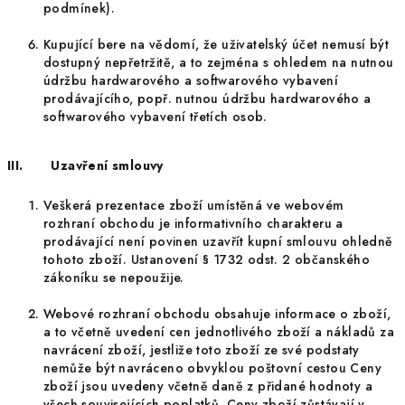
podmínek).
Kupující bere na vědomí, že uživatelský účet nemusí být
dostupný nepřetržitě, a to zejména s ohledem na nutnou
údržbu hardwarového a softwarového vybavení
prodávajícího, popř. nutnou údržbu hardwarového a
softwarového vybavení třetích osob.
III.
Uzavření smlouvy
Veškerá prezentace zboží umístěná ve webovém
rozhraní obchodu je informativního charakteru a
prodávající není povinen uzavřít kupní smlouvu ohledně
tohoto zboží. Ustanovení § 1732 odst. 2 občanského
zákoníku se nepoužije.
Webové rozhraní obchodu obsahuje informace o zboží,
a to včetně uvedení cen jednotlivého zboží a nákladů za
navrácení zboží, jestliže toto zboží ze své podstaty
nemůže být navráceno obvyklou poštovní cestou Ceny
zboží jsou uvedeny včetně daně z přidané hodnoty a
všech souvisejících poplatků. Ceny zboží zůstávají v