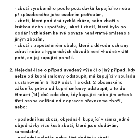
-
zboží vyrobeného podle požadavků kupujícího nebo
přizpůsobeného jeho osobním potřebám,
-
zboží, které podléhá rychlé zkáze, nebo zboží s
krátkou dobou spotřeby, jakož i zboží, které bylo po
dodání vzhledem ke své povaze nenávratně smíseno s
jiným zbožím,
-
zboží v zapečetěném obalu, které z důvodu ochrany
zdraví nebo z hygienických důvodů není vhodné vrátit
poté, co jej kupující porušil.
Nejedná-li se o případ uvedený výše či o jiný případ, kdy
nelze od kupní smlouvy odstoupit, má kupující v souladu
s ustanovením § 1829 odst. 1 a odst. 2 občanského
zákoníku právo od kupní smlouvy odstoupit, a to do
čtrnácti (14) dnů ode dne, kdy kupující nebo jím určená
třetí osoba odlišná od dopravce převezeme zboží,
nebo:
-
poslední kus zboží, objedná-li kupující v rámci jedné
objednávky více kusů zboží, které jsou dodávány
samostatně,
-
poslední položku nebo část dodávky zboží