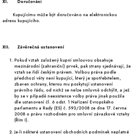
XI. Doručování
Kupujícímu může být doručováno na elektronickou
adresu kupujícího.
XII. Závěrečná ustanovení
Pokud vztah založený kupní smlouvou obsahuje
mezinárodní (zahraniční) prvek, pak strany sjednávají, že
vztah se řídí českým právem. Volbou práva podle
předchozí věty není kupující, který je spotřebitelem,
zbaven ochrany, kterou mu poskytují ustanovení
právního řádu, od nichž se nelze smluvně odchýlit, a jež
by se v případě neexistence volby práva jinak použila
dle ustanovení čl. 6 odst. 1 Nařízení Evropského
parlamentu a Rady (ES) č. 593/2008 ze dne 17. června
2008 o právu rozhodném pro smluvní závazkové vztahy
(Řím I).
Je-li některé ustanovení obchodních podmínek neplatné