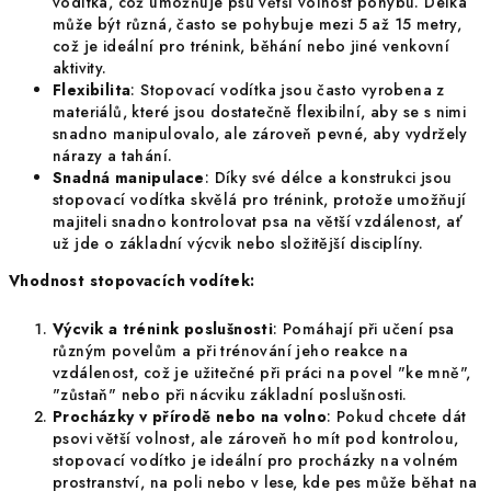
vodítka, což umožňuje psu větší volnost pohybu. Délka
může být různá, často se pohybuje mezi 5 až 15 metry,
což je ideální pro trénink, běhání nebo jiné venkovní
aktivity.
Flexibilita
: Stopovací vodítka jsou často vyrobena z
materiálů, které jsou dostatečně flexibilní, aby se s nimi
snadno manipulovalo, ale zároveň pevné, aby vydržely
nárazy a tahání.
Snadná manipulace
: Díky své délce a konstrukci jsou
stopovací vodítka skvělá pro trénink, protože umožňují
majiteli snadno kontrolovat psa na větší vzdálenost, ať
už jde o základní výcvik nebo složitější disciplíny.
Vhodnost stopovacích vodítek:
Výcvik a trénink poslušnosti
: Pomáhají při učení psa
různým povelům a při trénování jeho reakce na
vzdálenost, což je užitečné při práci na povel "ke mně",
"zůstaň" nebo při nácviku základní poslušnosti.
Procházky v přírodě nebo na volno
: Pokud chcete dát
psovi větší volnost, ale zároveň ho mít pod kontrolou,
stopovací vodítko je ideální pro procházky na volném
prostranství, na poli nebo v lese, kde pes může běhat na