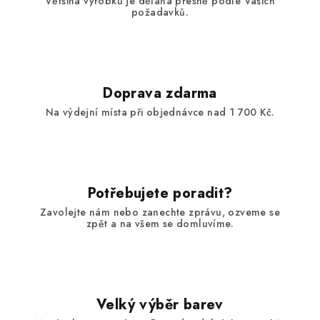
Většina výrobků je dělaná přesně podle Vašich
r
požadavků.
v
k
y
v
ý
Doprava zdarma
p
Na výdejní místa při objednávce nad 1 700 Kč.
i
s
u
Potřebujete poradit?
Zavolejte nám nebo zanechte zprávu, ozveme se
zpět a na všem se domluvíme.
Velký výběr barev