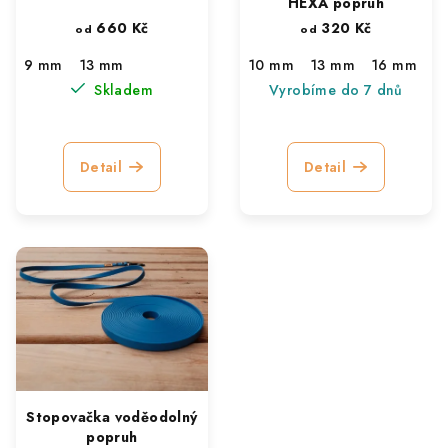
o
HEXA popruh
660 Kč
320 Kč
d
od
od
u
9 mm
13 mm
10 mm
13 mm
16 mm
k
Skladem
Vyrobíme do 7 dnů
t
ů
Detail
Detail
Stopovačka voděodolný
popruh