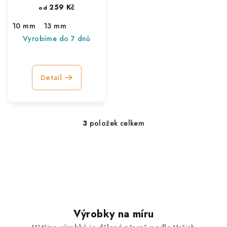
259 Kč
od
10 mm
13 mm
Vyrobíme do 7 dnů
Detail
3
položek celkem
O
v
l
á
d
a
c
í
Výrobky na míru
p