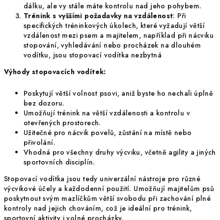
dálku, ale vy stále máte kontrolu nad jeho pohybem.
Trénink s vyššími požadavky na vzdálenost
: Při
specifických tréninkových úkolech, které vyžadují větší
vzdálenost mezi psem a majitelem, například při nácviku
stopování, vyhledávání nebo procházek na dlouhém
vodítku, jsou stopovací vodítka nezbytná
Výhody stopovacích vodítek:
Poskytují větší volnost psovi, aniž byste ho nechali úplně
bez dozoru.
Umožňují trénink na větší vzdálenosti a kontrolu v
otevřených prostorech.
Užitečné pro nácvik povelů, zůstání na místě nebo
přivolání.
Vhodná pro všechny druhy výcviku, včetně agility a jiných
sportovních disciplín.
Stopovací vodítka jsou tedy univerzální nástroje pro různé
výcvikové účely a každodenní použití. Umožňují majitelům psů
poskytnout svým mazlíčkům větší svobodu při zachování plné
kontroly nad jejich chováním, což je ideální pro trénink,
sportovní aktivity i volné procházky.