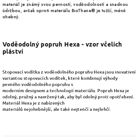
materiál je známý svou pevností, voděodolností a snadnou
údržbou, avšak oproti materiálu BioThane
® je tužší, méně
ohebný.
Voděodolný popruh Hexa - vzor včelích
pláství
Stopovací vodítka z voděodolného popruhu Hexa jsou inovativní
variantou stopovacích vodítek, které kombinují výhody
pevného voděodolného popruhu s
moderním designem a technologií materiálu. Popruh Hexa je
odolný, pružný a navržený tak, aby byl odolný proti opotřebení.
Materiál Hexa je z nabízených
materiálů nejohebnější, ale také nejtenčí a nejlehčí.