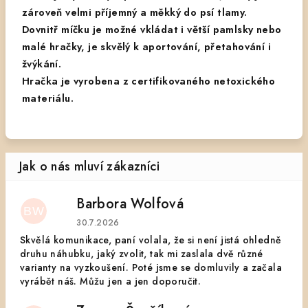
zároveň velmi příjemný a měkký do psí tlamy.
Dovnitř míčku je možné vkládat i větší pamlsky nebo
malé hračky, je skvělý k aportování, přetahování i
žvýkání.
Hračka je vyrobena z certifikovaného netoxického
materiálu.
Barbora Wolfová
BW
Hodnocení obchodu je 5 z 5 hvězdiček.
30.7.2026
Skvělá komunikace, paní volala, že si není jistá ohledně
druhu náhubku, jaký zvolit, tak mi zaslala dvě různé
varianty na vyzkoušení. Poté jsme se domluvily a začala
vyrábět náš. Můžu jen a jen doporučit.