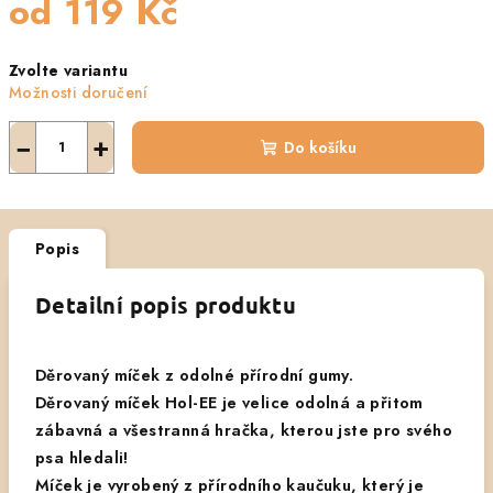
od
119 Kč
Měrná
Zvolte variantu
cena:
Možnosti doručení
−
+
Do košíku
Popis
Detailní popis produktu
Děrovaný míček z odolné přírodní gumy.
Děrovaný míček Hol-EE je velice odolná a přitom
zábavná a všestranná hračka, kterou jste pro svého
psa hledali!
Míček je vyrobený z přírodního kaučuku, který je