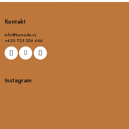
Z
á
p
Kontakt
a
info
@
kamade.cz
t
+420 725 324 446
í
Instagram