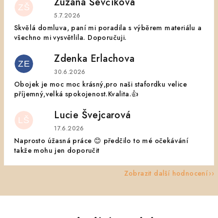
Zuzana Ševčíková
ZŠ
Hodnocení obchodu je 5 z 5 hvězdiček.
5.7.2026
Skvělá domluva, paní mi poradila s výběrem materiálu a
všechno mi vysvětlila. Doporučuji.
Zdenka Erlachova
ZE
Hodnocení obchodu je 5 z 5 hvězdiček.
30.6.2026
Obojek je moc moc krásný,pro naši stafordku velice
příjemný,velká spokojenost.Kvalita.👍
Lucie Švejcarová
LŠ
Hodnocení obchodu je 5 z 5 hvězdiček.
17.6.2026
Naprosto úžasná práce 😊 předčilo to mé očekávání
takže mohu jen doporučit
Zobrazit další hodnocení