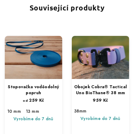
Související produkty
Stopovačka voděodolný
Obojek Cobra® Tactical
popruh
Uno BioThane® 38 mm
259 Kč
959 Kč
od
38mm
10 mm
13 mm
Vyrobíme do 7 dnů
Vyrobíme do 7 dnů