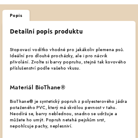
Popis
Detailní popis produktu
Stopovací vodítko vhodné pro jakákoliv plemena psů.
Ideální pro dlouhé procházky, ale i pro nácvik
přivolání. Zvolte si barvy popruhu, stejně tak kovového
příslušenství podle vašeho vkusu.
Materiál BioThane®
BioThane® je syntetický popruh z polyesterového jádra
potaženého PVC, který má skvělou pevnost v tahu.
Neodírá se, barvy neblednou, snadno se udržuje a
můžete ho umýt. Popruh netahá pejskům srst,
nepohlcuje pachy, neplesniví.