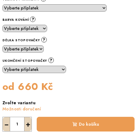
?
BARVA KOVÁNÍ
?
DÉLKA STOPOVAČKY
?
UKONČENÍ STOPOVAČKY
od
660 Kč
Měrná
Zvolte variantu
cena:
Možnosti doručení
−
+
Do košíku