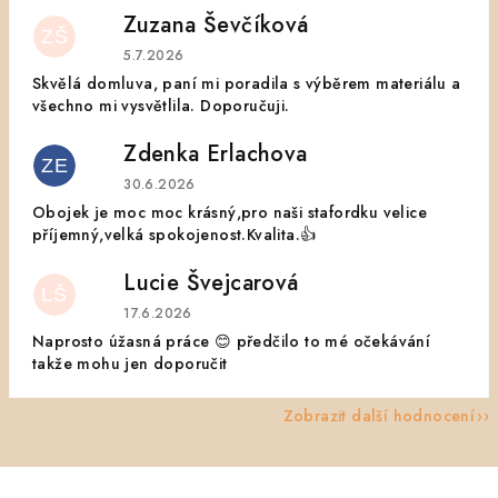
Zuzana Ševčíková
ZŠ
Hodnocení obchodu je 5 z 5 hvězdiček.
5.7.2026
Skvělá domluva, paní mi poradila s výběrem materiálu a
všechno mi vysvětlila. Doporučuji.
Zdenka Erlachova
ZE
Hodnocení obchodu je 5 z 5 hvězdiček.
30.6.2026
Obojek je moc moc krásný,pro naši stafordku velice
příjemný,velká spokojenost.Kvalita.👍
Lucie Švejcarová
LŠ
Hodnocení obchodu je 5 z 5 hvězdiček.
17.6.2026
Naprosto úžasná práce 😊 předčilo to mé očekávání
takže mohu jen doporučit
Zobrazit další hodnocení