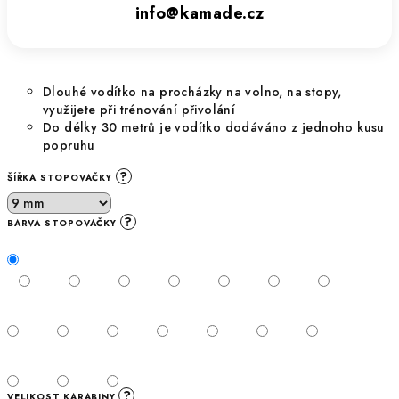
info@kamade.cz
Dlouhé vodítko na procházky na volno, na stopy,
využijete při trénování přivolání
Do délky 30 metrů je vodítko dodáváno z jednoho kusu
popruhu
?
ŠÍŘKA STOPOVAČKY
?
BARVA STOPOVAČKY
?
VELIKOST KARABINY