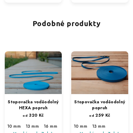
Podobné produkty
Stopovačka voděodolný
Stopovačka voděodolný
HEXA popruh
popruh
320 Kč
259 Kč
od
od
10 mm
13 mm
16 mm
10 mm
13 mm