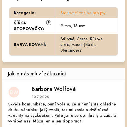
Kategorie
:
Stopovací vodítka pro psy
?
ŠÍŘKA
9 mm, 13 mm
STOPOVAČKY
:
Stříbrné, Černé, Růžové
BARVA KOVÁNÍ
:
zlato, Mosaz (zlaté),
Staromosaz
Barbora Wolfová
BW
Hodnocení obchodu je 5 z 5 hvězdiček.
30.7.2026
Skvělá komunikace, paní volala, že si není jistá ohledně
druhu náhubku, jaký zvolit, tak mi zaslala dvě různé
varianty na vyzkoušení. Poté jsme se domluvily a začala
vyrábět náš. Můžu jen a jen doporučit.