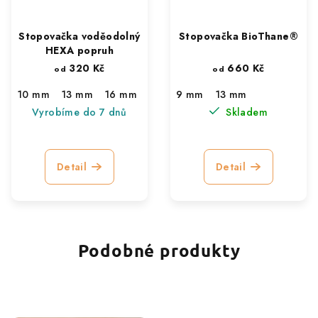
Stopovačka voděodolný
Stopovačka BioThane®
HEXA popruh
320 Kč
660 Kč
od
od
10 mm
13 mm
16 mm
9 mm
13 mm
Vyrobíme do 7 dnů
Skladem
Detail
Detail
Podobné produkty