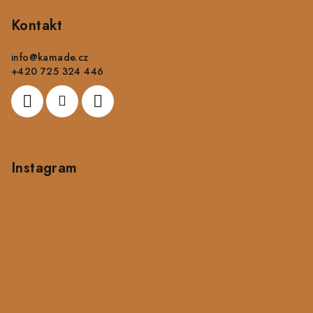
á
p
Kontakt
a
info
@
kamade.cz
t
+420 725 324 446
í
Instagram