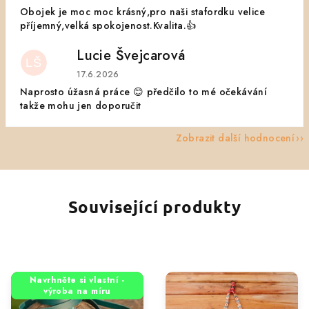
Obojek je moc moc krásný,pro naši stafordku velice
příjemný,velká spokojenost.Kvalita.👍
Lucie Švejcarová
LŠ
Hodnocení obchodu je 5 z 5 hvězdiček.
17.6.2026
Naprosto úžasná práce 😊 předčilo to mé očekávání
takže mohu jen doporučit
Zobrazit další hodnocení
Související produkty
Navrhněte si vlastní -
výroba na míru