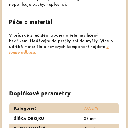
nepohlcuje pachy, neplesniví.
Péče o materiál
V případě znečištění obojek otřete navlhčeným
hadříkem. Nedávejte do pračky ani do myčky.
Více o
údržbě materiálu a kovových komponent najdete
v
tomto odkazu.
Doplňkové parametry
Kategorie
:
AKCE %
ŠÍŘKA OBOJKU
:
38 mm