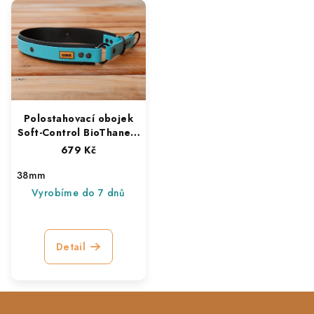
Polostahovací obojek
Soft-Control BioThane®
38 mm
679 Kč
38mm
Vyrobíme do 7 dnů
Detail
Z