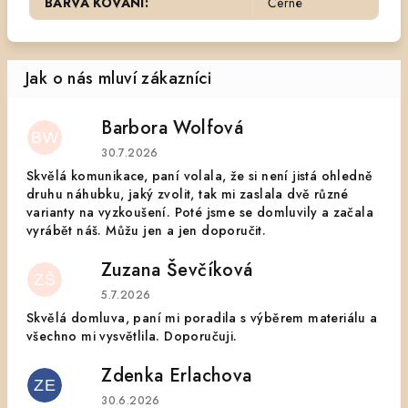
BARVA KOVÁNÍ
:
Černé
Barbora Wolfová
BW
Hodnocení obchodu je 5 z 5 hvězdiček.
30.7.2026
Skvělá komunikace, paní volala, že si není jistá ohledně
druhu náhubku, jaký zvolit, tak mi zaslala dvě různé
varianty na vyzkoušení. Poté jsme se domluvily a začala
vyrábět náš. Můžu jen a jen doporučit.
Zuzana Ševčíková
ZŠ
Hodnocení obchodu je 5 z 5 hvězdiček.
5.7.2026
Skvělá domluva, paní mi poradila s výběrem materiálu a
všechno mi vysvětlila. Doporučuji.
Zdenka Erlachova
ZE
Hodnocení obchodu je 5 z 5 hvězdiček.
30.6.2026