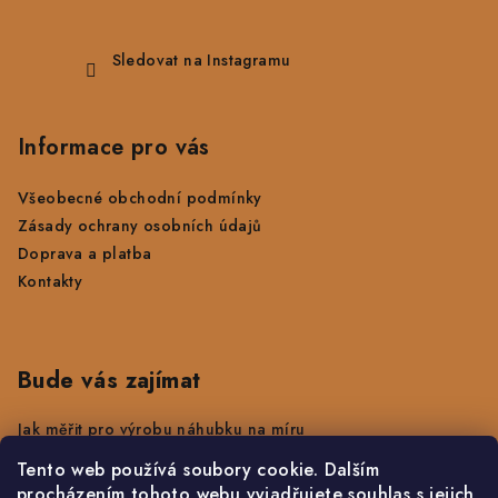
Sledovat na Instagramu
Informace pro vás
Všeobecné obchodní podmínky
Zásady ochrany osobních údajů
Doprava a platba
Kontakty
Bude vás zajímat
Jak měřit pro výrobu náhubku na míru
Jak změřit délku obojku
Tento web používá soubory cookie. Dalším
Údržba výrobků a kovového hardwaru
procházením tohoto webu vyjadřujete souhlas s jejich