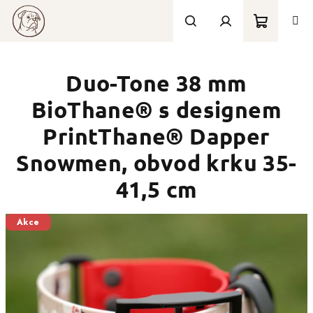
Přejít
na
obsah
Nákupní
Hledat
Přihlášení
Duo-Tone 38 mm
košík
BioThane® s designem
PrintThane® Dapper
Snowmen, obvod krku 35-
41,5 cm
Akce