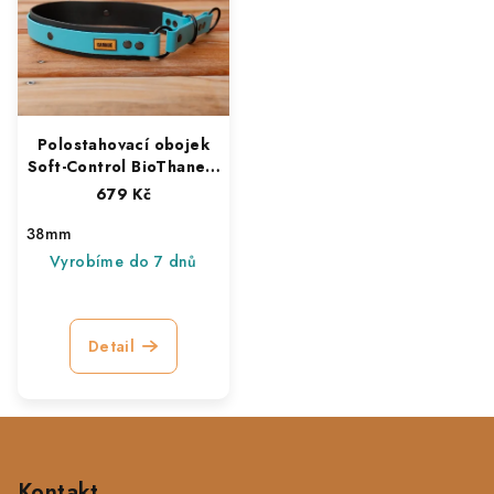
Polostahovací obojek
Soft-Control BioThane®
38 mm
679 Kč
38mm
Vyrobíme do 7 dnů
Detail
Z
á
p
Kontakt