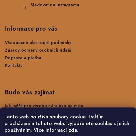
Sledovat na Instagramu
Informace pro vás
Všeobecné obchodní podmínky
Zásady ochrany osobních údajů
Doprava a platba
Kontakty
Bude vás zajímat
Jak měřit pro výrobu náhubku na míru
Jak změřit délku obojku
Tento web používá soubory cookie. Dalším
Údržba výrobků a kovového hardwaru
procházením tohoto webu vyjadřujete souhlas s jejich
Hodnocení obchodu
používáním. Více informací
zde
.