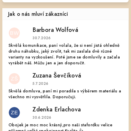
Barbora Wolfová
BW
Hodnocení obchodu je 5 z 5 hvězdiček.
30.7.2026
Skvělá komunikace, paní volala, že si není jistá ohledně
druhu náhubku, jaký zvolit, tak mi zaslala dvě různé
varianty na vyzkoušení. Poté jsme se domluvily a začala
vyrábět náš. Můžu jen a jen doporučit.
Zuzana Ševčíková
ZŠ
Hodnocení obchodu je 5 z 5 hvězdiček.
5.7.2026
Skvělá domluva, paní mi poradila s výběrem materiálu a
všechno mi vysvětlila. Doporučuji.
Zdenka Erlachova
ZE
Hodnocení obchodu je 5 z 5 hvězdiček.
30.6.2026
Obojek je moc moc krásný,pro naši stafordku velice
příjemný,velká spokojenost.Kvalita.👍