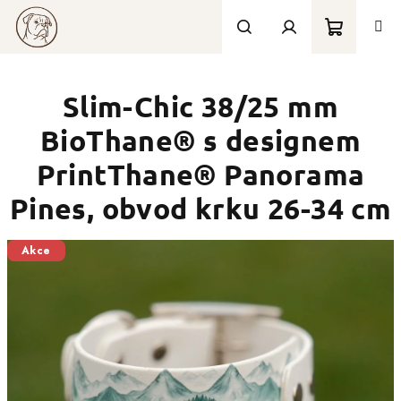
Přejít
na
obsah
Nákupní
Hledat
Přihlášení
Slim-Chic 38/25 mm
košík
BioThane® s designem
PrintThane® Panorama
Pines, obvod krku 26-34 cm
Akce