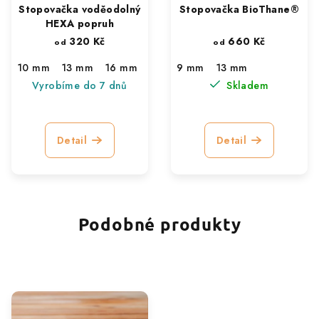
Stopovačka voděodolný
Stopovačka BioThane®
HEXA popruh
320 Kč
660 Kč
od
od
10 mm
13 mm
16 mm
9 mm
13 mm
Vyrobíme do 7 dnů
Skladem
Detail
Detail
Podobné produkty