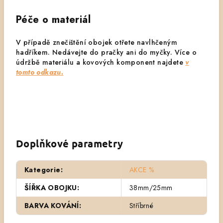
Péče o materiál
V případě znečištění obojek otřete navlhčeným
hadříkem. Nedávejte do pračky ani do myčky.
Více o
údržbě materiálu a kovových komponent najdete
v
tomto odkazu.
Doplňkové parametry
Kategorie
:
AKCE %
ŠÍŘKA OBOJKU
:
38mm/25mm
BARVA KOVÁNÍ
:
Stříbrné