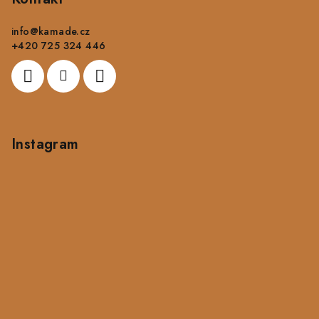
a
info
@
kamade.cz
t
+420 725 324 446
í
Instagram