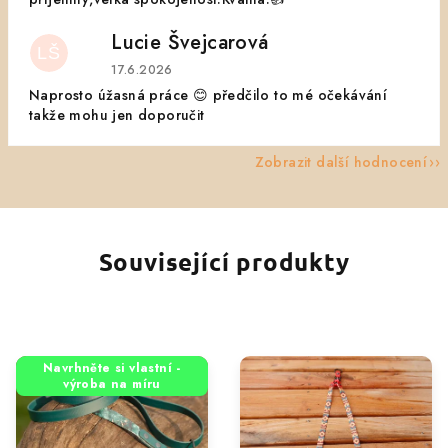
Lucie Švejcarová
LŠ
Hodnocení obchodu je 5 z 5 hvězdiček.
17.6.2026
Naprosto úžasná práce 😊 předčilo to mé očekávání
takže mohu jen doporučit
Zobrazit další hodnocení
Související produkty
Navrhněte si vlastní -
výroba na míru