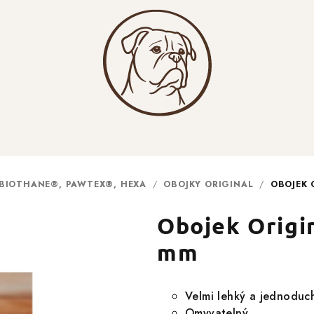
 BIOTHANE®, PAWTEX®, HEXA
/
OBOJKY ORIGINAL
/
OBOJEK 
Obojek Origi
mm
Velmi lehký a jednoduc
Omyvatelný