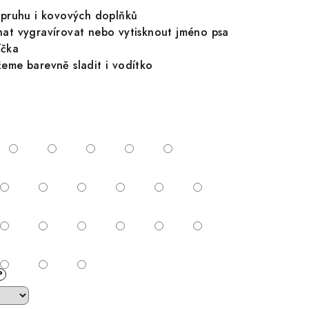
pruhu i kovových doplňků
t vygravírovat nebo vytisknout jméno psa
íčka
me barevně sladit i vodítko
?