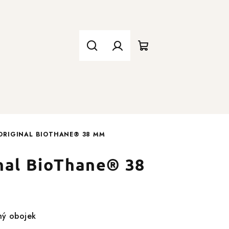
Hledat
Přihlášení
Nákupní
košík
ORIGINAL BIOTHANE® 38 MM
nal BioThane® 38
hý obojek