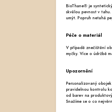
BioThane® je syntetick
skvělou pevnost v tahu
umýt. Popruh netahá pej
Péče o materiál
V případě znečištění o
myčky.
Více o údržbě m
Upozornění
Personalizovaný obojek
pravidelnou kontrolu k
od barev na produktovýc
Snažíme se o co nejvěrn