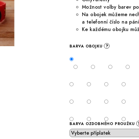
Možnost volby barev po
Na obojek můžeme necha
a telefonní číslo na pán
Ke každému obojku může
?
BARVA OBOJKU
BARVA OZDOBNÉHO PROUŽKU