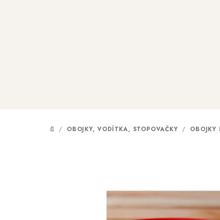
Přejít
na
obsah
/
OBOJKY, VODÍTKA, STOPOVAČKY
/
OBOJKY
DOMŮ