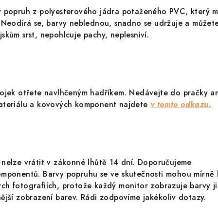
ý popruh z polyesterového jádra potaženého PVC, který 
. Neodírá se, barvy neblednou, snadno se udržuje a můžet
skům srst, nepohlcuje pachy, neplesniví.
bojek otřete navlhčeným hadříkem. Nedávejte do pračky a
ateriálu a kovových komponent najdete
v tomto odkazu.
 nelze vrátit v zákonné lhůtě 14 dní. Doporučujeme
omponentů. Barvy popruhu se ve skutečnosti mohou mírně l
h fotografiích, protože každý monitor zobrazuje barvy ji
ější zobrazení barev. Rádi zodpovíme jakékoliv dotazy.