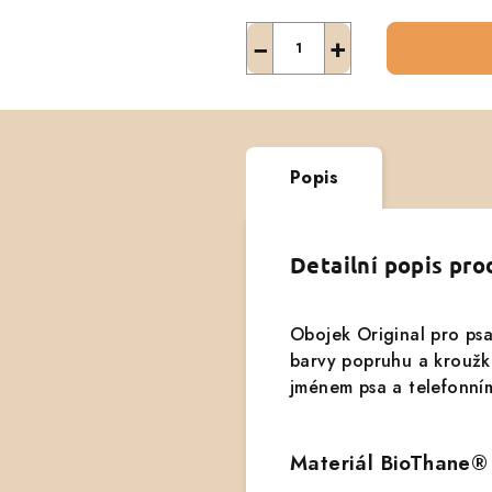
−
+
Popis
Detailní popis pr
Obojek Original pro psa
barvy popruhu a kroužku
jménem psa a telefonní
Materiál BioThane®