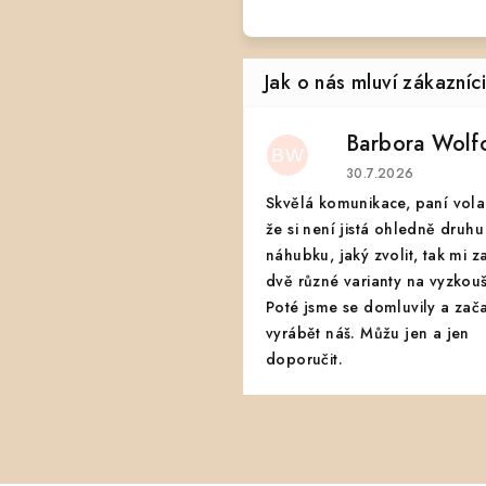
Barbora Wolf
BW
Hodnocení obchodu
30.7.2026
Skvělá komunikace, paní vola
že si není jistá ohledně druhu
náhubku, jaký zvolit, tak mi z
dvě různé varianty na vyzkouš
Poté jsme se domluvily a zač
vyrábět náš. Můžu jen a jen
doporučit.