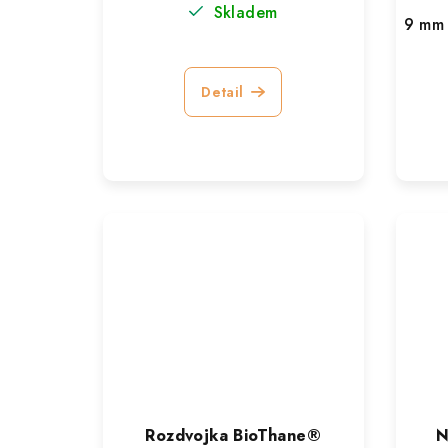
Skladem
9 mm
Detail
Rozdvojka BioThane®
N