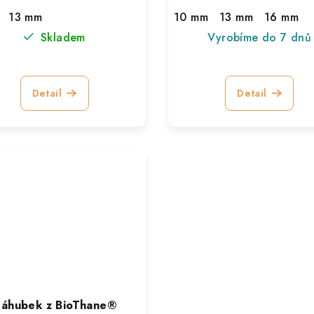
13 mm
10 mm
13 mm
16 mm
Skladem
Vyrobíme do 7 dnů
Detail
Detail
áhubek z BioThane®