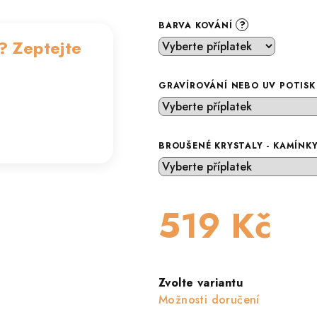
?
BARVA KOVÁNÍ
? Zeptejte
GRAVÍROVÁNÍ NEBO UV POTIS
BROUŠENÉ KRYSTALY - KAMÍNK
519 Kč
Měrná
cena:
Zvolte variantu
Možnosti doručení