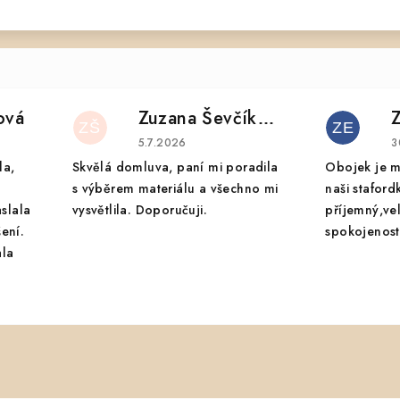
ová
Zuzana Ševčíková
ZŠ
ZE
 je 5 z 5 hvězdiček.
Hodnocení obchodu je 5 z 5 hvězdiček.
H
5.7.2026
3
la,
Skvělá domluva, paní mi poradila
Obojek je m
s výběrem materiálu a všechno mi
naši staford
aslala
vysvětlila. Doporučuji.
příjemný,ve
ení.
spokojenost.
ala