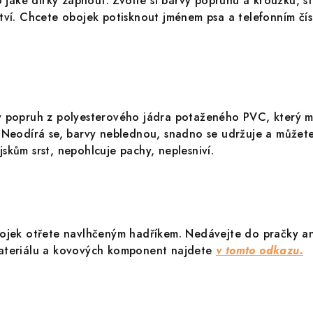
o jaké dírky zapnout. Zvolte si barvy popruhu a kroužku, s
tví. Chcete obojek potisknout jménem psa a telefonním čí
ý popruh z polyesterového jádra potaženého PVC, který 
. Neodírá se, barvy neblednou, snadno se udržuje a můžet
skům srst, nepohlcuje pachy, neplesniví.
bojek otřete navlhčeným hadříkem. Nedávejte do pračky a
ateriálu a kovových komponent najdete
v tomto odkazu.