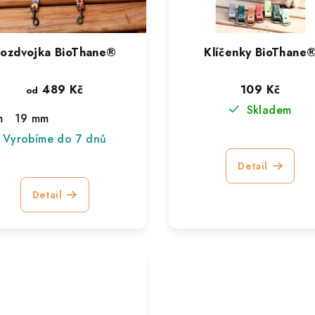
ozdvojka BioThane®
Klíčenky BioThane
489 Kč
109 Kč
od
Skladem
m
19 mm
Vyrobíme do 7 dnů
Detail
Detail