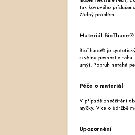
museli neustále řešit, d
tak kovového příslušens
Žádný problém.
Materiál BioThane®
BioThane® je syntetick
skvělou pevnost v tahu
umýt. Popruh netahá pej
Péče o materiál
V případě znečištění o
myčky.
Více o údržbě m
Upozornění