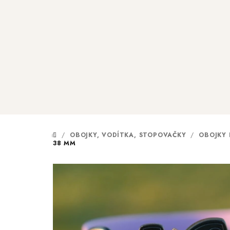
Přejít
na
obsah
/
OBOJKY, VODÍTKA, STOPOVAČKY
/
OBOJKY
DOMŮ
38 MM