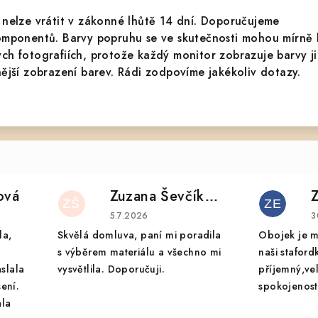
 nelze vrátit v zákonné lhůtě 14 dní. Doporučujeme
omponentů. Barvy popruhu se ve skutečnosti mohou mírně l
h fotografiích, protože každý monitor zobrazuje barvy ji
ější zobrazení barev. Rádi zodpovíme jakékoliv dotazy.
ová
Zuzana Ševčíková
ZŠ
ZE
 je 5 z 5 hvězdiček.
Hodnocení obchodu je 5 z 5 hvězdiček.
H
5.7.2026
3
la,
Skvělá domluva, paní mi poradila
Obojek je m
s výběrem materiálu a všechno mi
naši staford
aslala
vysvětlila. Doporučuji.
příjemný,ve
ení.
spokojenost.
ala