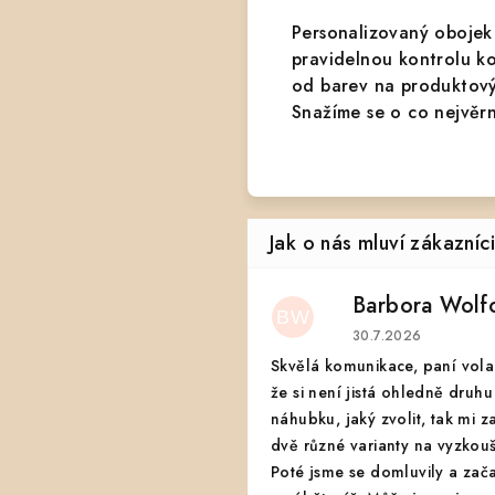
Personalizovaný obojek
pravidelnou kontrolu k
od barev na produktovýc
Snažíme se o co nejvěrn
Barbora Wolf
BW
Hodnocení obchodu
30.7.2026
Skvělá komunikace, paní vola
že si není jistá ohledně druhu
náhubku, jaký zvolit, tak mi z
dvě různé varianty na vyzkouš
Poté jsme se domluvily a zač