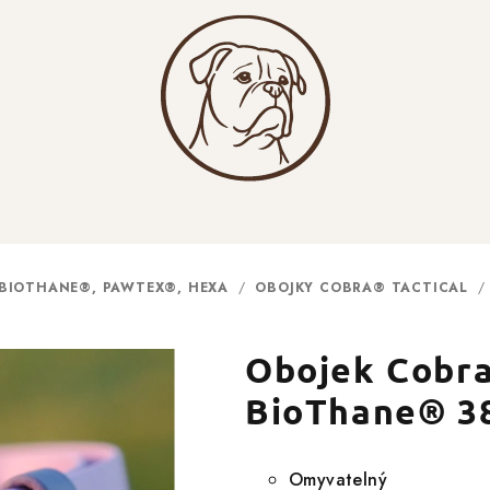
 BIOTHANE®, PAWTEX®, HEXA
/
OBOJKY COBRA® TACTICAL
/
Obojek Cobra
BioThane® 3
Omyvatelný