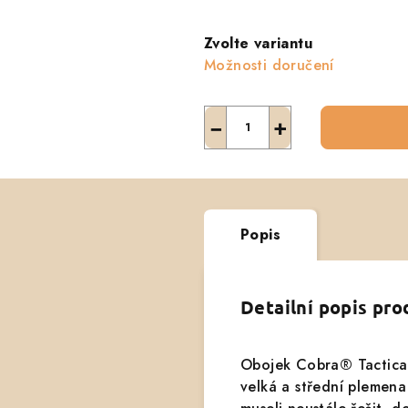
Měrná
cena:
Zvolte variantu
Možnosti doručení
−
+
Popis
Detailní popis pr
Obojek Cobra® Tactical
velká a střední plemena